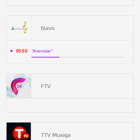
Navo
05:50
"Anonslar"
FTV
TTV Musiqa