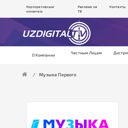
Корпоративным
Реклама на
Контакты
клиентам
ТВ
Частным Лицам
Дистри
О Компании
Музыка Первого