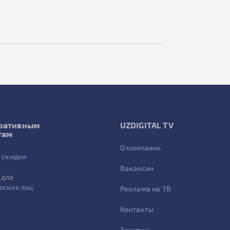
ративным
UZDIGITAL TV
там
О компании
 скидки
Вакансии
 для
еских лиц
Реклама на ТВ
Контакты
Закупки