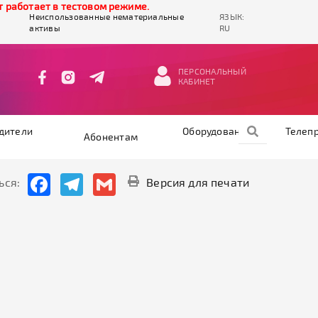
работает в тестовом режиме.
Неиспользованные нематериальные
ЯЗЫК:
активы
RU
ПЕРСОНАЛЬНЫЙ
КАБИНЕТ
дители
Оборудование
Телеп
Абонентам
Facebook
Telegram
Gmail
ься:
Версия для печати