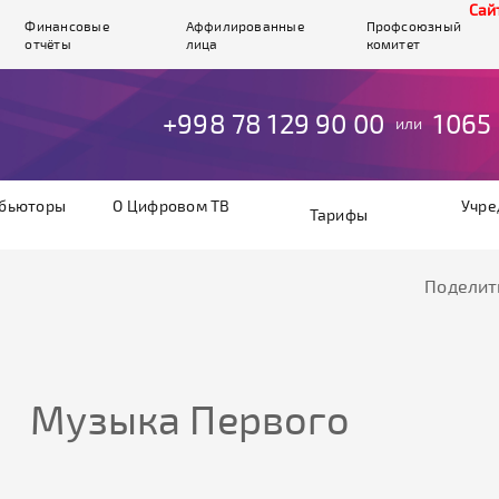
Cайт 
Финансовые
Аффилированные
Профсоюзный
отчёты
лица
комитет
+998 78 129 90 00
1065
или
бьюторы
О Цифровом ТВ
Учре
Тарифы
Поделит
Музыка Первого