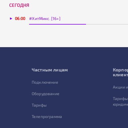
CЕГОДНЯ
06:00
#ХитМикс. [16+]
Частным лицам
Корпо
клиен
Подключение
Акции и
Оборудование
Тарифы
юридич
Тарифы
Телепрограмма