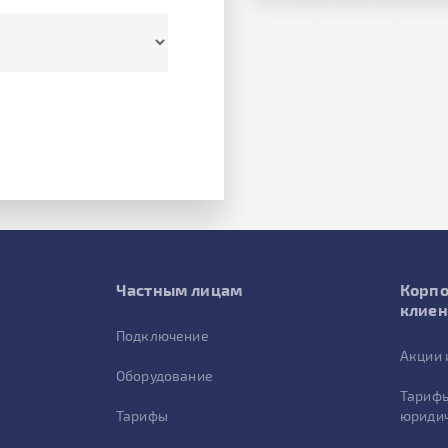
Частным лицам
Корп
клие
Подключение
Акции 
Оборудование
Тарифы
Тарифы
юридич