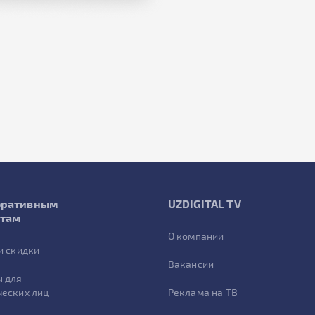
оративным
UZDIGITAL TV
нтам
О компании
и скидки
Вакансии
 для
еских лиц
Реклама на ТВ