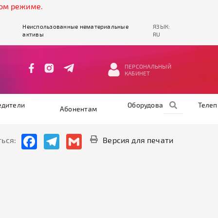
ежиме.
Неиспользованные нематериальные
ЯЗЫК:
активы
RU
ПЕРСОНАЛЬНЫЙ
КАБИНЕТ
едители
Оборудование
Теле
Абонентам
Facebook
Telegram
Gmail
ься:
Версия для печати