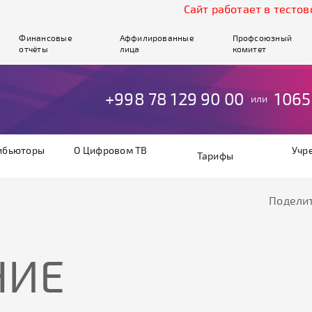
Cайт работает в тестовом р
Финансовые
Аффилированные
Профсоюзный
отчёты
лица
комитет
+998 78 129 90 00
1065
или
ибьюторы
О Цифровом ТВ
Учр
Тарифы
Поделит
НИЕ