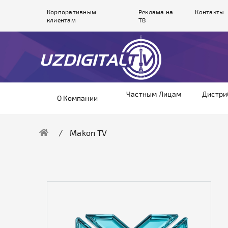
Корпоративным
Реклама на
Контакты
клиентам
ТВ
Частным Лицам
Дистри
О Компании
Makon TV