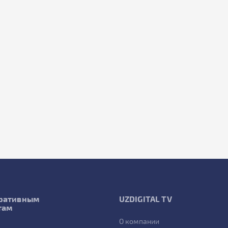
ративным
UZDIGITAL TV
там
О компании