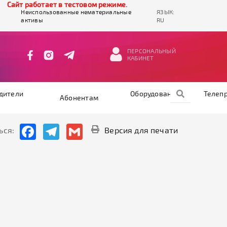
Cайт работает в тестовом режиме.
Неиспользованные нематериальные
ЯЗЫК:
активы
RU
ПЕРСОНАЛЬНЫЙ
КАБИНЕТ
дители
Оборудование
Телеп
Абонентам
Facebook
Telegram
Gmail
ься:
Версия для печати