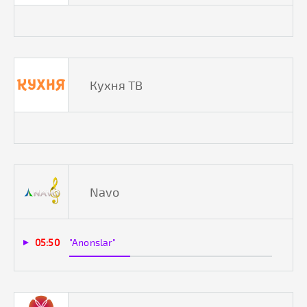
Кухня ТВ
Navo
05:50
"Anonslar"