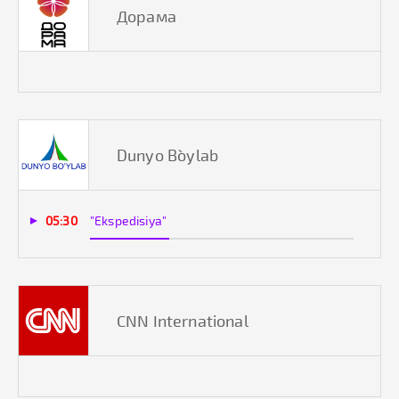
Дорама
Dunyo Bo`ylab
05:30
"Ekspedisiya"
CNN International