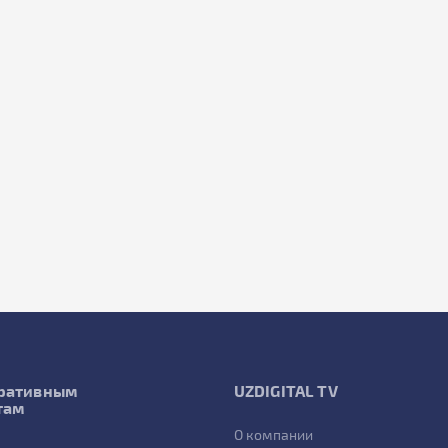
ративным
UZDIGITAL TV
там
О компании