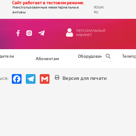
Cайт работает в тестовом режиме.
Неиспользованные нематериальные
ЯЗЫК:
активы
RU
ПЕРСОНАЛЬНЫЙ
КАБИНЕТ
дители
Оборудование
Телеп
Абонентам
Facebook
Telegram
Gmail
ься:
Версия для печати