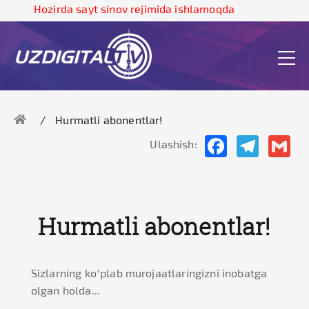
Hozirda sayt sinov rejimida ishlamoqda
Hurmatli abonentlar!
Facebook
Telegram
Gma
Ulashish:
Hurmatli abonentlar!
Sizlarning ko‘plab murojaatlaringizni inobatga
olgan holda...