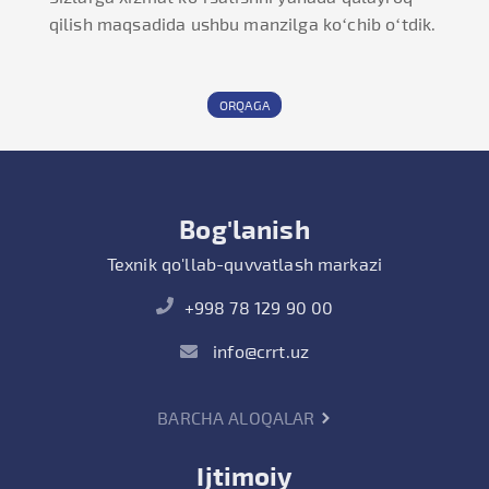
qilish maqsadida ushbu manzilga ko‘chib o‘tdik.
ORQAGA
Bog'lanish
Texnik qo'llab-quvvatlash markazi
+998 78 129 90 00
info@crrt.uz
BARCHA ALOQALAR
Ijtimoiy