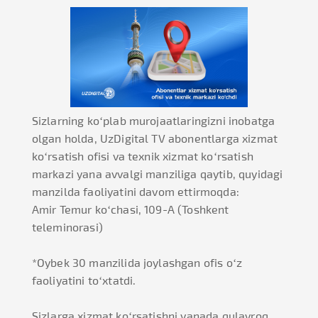
Sizlarning ko‘plab murojaatlaringizni inobatga
olgan holda, UzDigital TV abonentlarga xizmat
ko‘rsatish ofisi va texnik xizmat ko‘rsatish
markazi yana avvalgi manziliga qaytib, quyidagi
manzilda faoliyatini davom ettirmoqda:
Amir Temur ko‘chasi, 109-A (Toshkent
teleminorasi)
*Oybek 30 manzilida joylashgan ofis o‘z
faoliyatini to‘xtatdi.
Sizlarga xizmat ko‘rsatishni yanada qulayroq