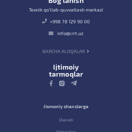
Bog'lanish
Texnik qo'llab-quvvatlash markazi
+998 78 129 90 00
info@crrt.uz
BARCHA ALOQALAR
Ijtimoiy
tarmoqlar
Jismoniy shaxslarga
Ulanish
Uskunalar