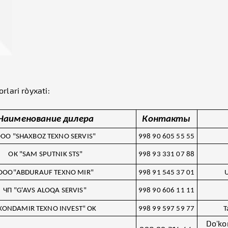
lari ro`yxati:
Наименование дилера
Контакты
ОО "SHAXBOZ TEXNO SERVIS"
998 90 605 55 55
ОК "SAM SPUTNIK STS"
998 93 331 07 88
OOO"ABDURAUF TEXNO MIR"
998 91 545 37 01
U
ЧП "G'AVS ALOQA SERVIS"
998 90 606 11 11
XONDAMIR TEXNO INVEST" OK
998 99 597 59 77
T
Do'ko