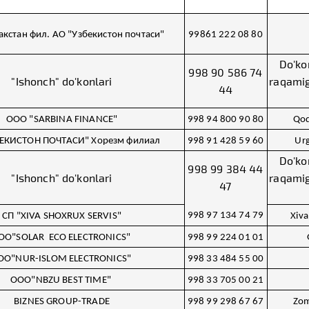
кстан фил. АО "Узбекистон почтаси"
99861 222 08 80
Do'ko
998 90 586 74
"Ishonch" do'konlari
raqamiga
44
ООО "SARBINA FINANCE"
998 94 800 90 80
Qoq
БЕКИСТОН ПОЧТАСИ" Хорезм филиал
998 91 428 59 60
Urg
Do'ko
998 99 384 44
"Ishonch" do'konlari
raqamiga
47
998 97 134 74 79
СП "XIVA SHOXRUX SERVIS"
Xiva
ОО"SOLAR ECO ELECTRONICS"
998 99 224 01 01
ОО"NUR-ISLOM ELECTRONICS"
998 33 484 55 00
ООО"NBZU BEST TIME"
998 33 705 00 21
BIZNES GROUP-TRADE
998 99 298 67 67
Zom