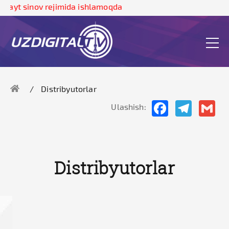
yt sinov rejimida ishlamoqda
Distribyutorlar
Facebook
Telegram
Gma
Ulashish:
Distribyutorlar