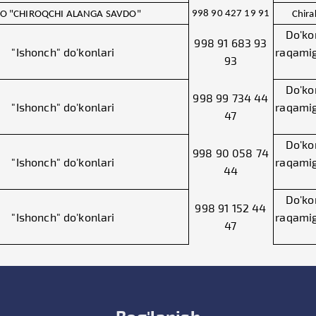
998 90 427 19 91
О "CHIROQCHI ALANGA SAVDO"
Chira
Do'ko
998 91 683 93
"Ishonch" do'konlari
raqamiga
93
Do'ko
998 99 734 44
"Ishonch" do'konlari
raqamiga
47
Do'ko
998 90 058 74
"Ishonch" do'konlari
raqamiga
44
Do'ko
998 91 152 44
"Ishonch" do'konlari
raqamiga
47