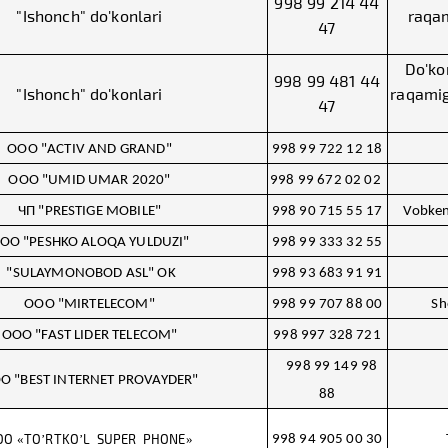
998 99 214 44
"Ishonch" do'konlari
raqam
47
Do'ko
998 99 481 44
"Ishonch" do'konlari
raqamiga
47
ООО "ACTIV AND GRAND"
998 99 722 12 18
ООО "UMID UMAR 2020"
998 99 672 02 02
ЧП "PRESTIGE MOBILE"
998 90 715 55 17
Vobken
ОО "PESHKO ALOQA YULDUZI"
998 99 333 32 55
"SULAYMONOBOD ASL" OK
998 93 683 91 91
ООО "MIRTELECOM"
998 99 707 88 00
Sh
ООО "FAST LIDER TELECOM"
998 997 328 721
998 99 149 98
О "BEST INTERNET PROVAYDER"
88
ОО «TO’RTKO’L SUPER PHONE»
998 94 905 00 30