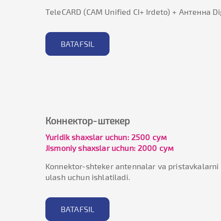
ТeleCARD (CAM Unified CI+ Irdeto) + Антенна Dig
BATAFSIL
Коннектор-штекер
Yuridik shaxslar uchun: 2500 сум
Jismoniy shaxslar uchun: 2000 сум
Konnektor-shteker antennalar va pristavkalarni
ulash uchun ishlatiladi.
BATAFSIL