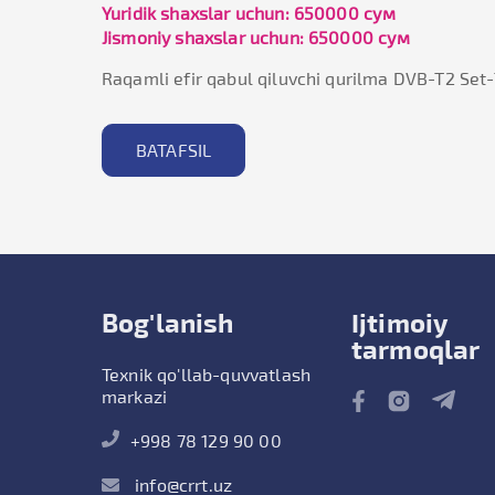
Yuridik shaxslar uchun: 650000 сум
Jismoniy shaxslar uchun: 650000 сум
Raqamli efir qabul qiluvchi qurilma DVB-T2 Set
BATAFSIL
Bog'lanish
Ijtimoiy
tarmoqlar
Texnik qo'llab-quvvatlash
markazi
+998 78 129 90 00
info@crrt.uz