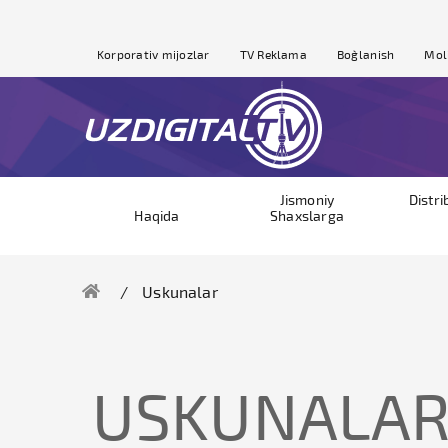
Korporativ mijozlar
TV Reklama
Bog`lanish
Mol
Jismoniy
Distri
Haqida
Shaxslarga
Uskunalar
USKUNALA