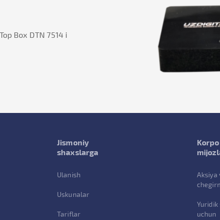
-Top Box DTN 7514 i
Jismoniy
Korpo
shaxslarga
mijozl
Ulanish
Aksiya 
chegir
Uskunalar
Yuridik
Tariflar
uchun