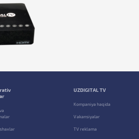
rativ
UZDIGITAL TV
ar
Kompaniya haqida
va
malar
Vakansiyalar
 shaxlar
TV reklama