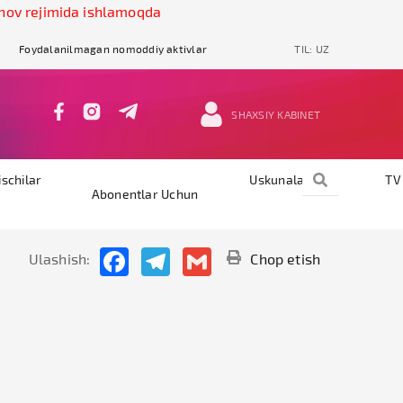
rejimida ishlamoqda
Foydalanilmagan nomoddiy aktivlar
TIL:
UZ
SHAXSIY KABINET
ischilar
Uskunalar
TV
Abonentlar Uchun
Facebook
Telegram
Gmail
Ulashish:
Chop etish