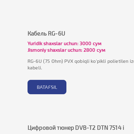
Кабель RG-6U
Yuridik shaxslar uchun: 3000 сум
Jismoniy shaxslar uchun: 2800 сум
RG-6U (75 Ohm) PVX qobiqli ko'pikli polietilen iz
kabeli.
BATAFSIL
Цифровой тюнер DVB-T2 DTN 7514 i