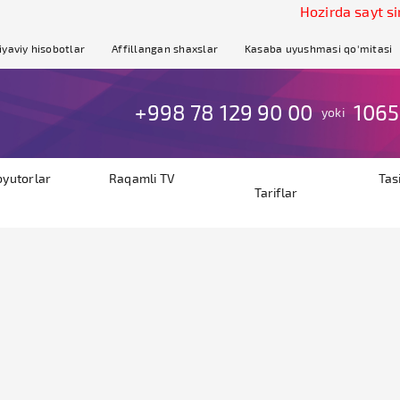
Hozirda sayt sinov 
iyaviy hisobotlar
Affillangan shaxslar
Kasaba uyushmasi qo'mitasi
+998 78 129 90 00
1065
yoki
byutorlar
Raqamli TV
Tas
Tariflar
R