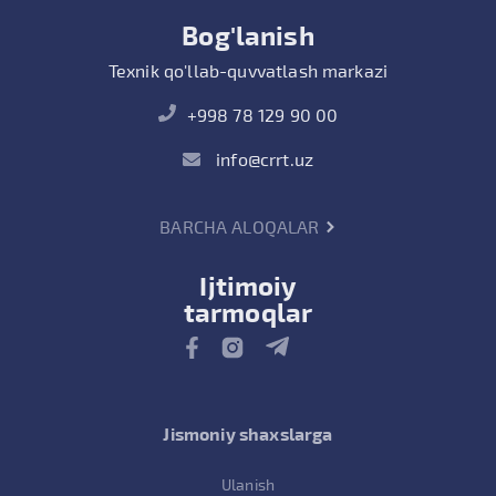
Bog'lanish
Texnik qo'llab-quvvatlash markazi
+998 78 129 90 00
info@crrt.uz
BARCHA ALOQALAR
Ijtimoiy
tarmoqlar
Jismoniy shaxslarga
Ulanish