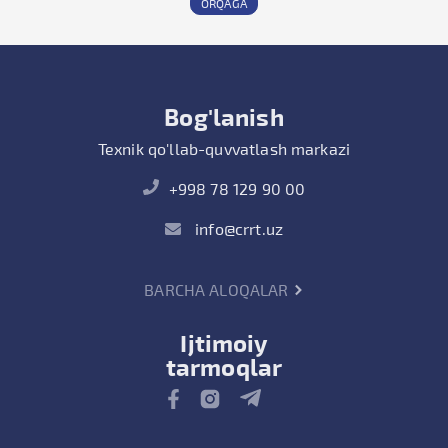
ORQAGA
Bog'lanish
Texnik qo'llab-quvvatlash markazi
+998 78 129 90 00
info@crrt.uz
BARCHA ALOQALAR
Ijtimoiy
tarmoqlar