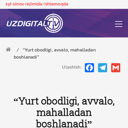
sayt sinov rejimida ishlamoqda
“Yurt obodligi, avvalo, mahalladan
boshlanadi”
Facebook
Telegram
Gma
Ulashish:
“Yurt obodligi, avvalo,
mahalladan
boshlanadi”