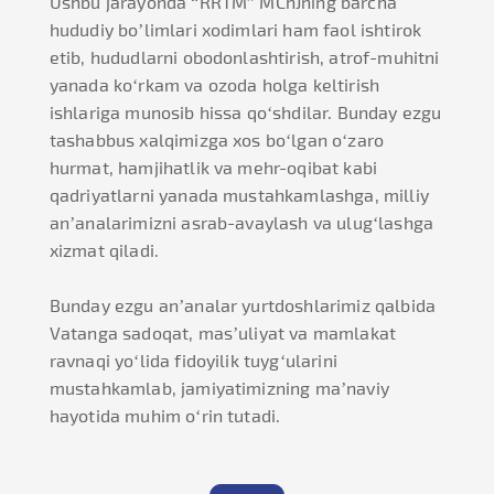
Ushbu jarayonda “RRTM” MChJning barcha
hududiy bo’limlari xodimlari ham faol ishtirok
etib, hududlarni obodonlashtirish, atrof-muhitni
yanada ko‘rkam va ozoda holga keltirish
ishlariga munosib hissa qo‘shdilar. Bunday ezgu
tashabbus xalqimizga xos bo‘lgan o‘zaro
hurmat, hamjihatlik va mehr-oqibat kabi
qadriyatlarni yanada mustahkamlashga, milliy
an’analarimizni asrab-avaylash va ulug‘lashga
xizmat qiladi.
Bunday ezgu an’analar yurtdoshlarimiz qalbida
Vatanga sadoqat, mas’uliyat va mamlakat
ravnaqi yo‘lida fidoyilik tuyg‘ularini
mustahkamlab, jamiyatimizning ma’naviy
hayotida muhim o‘rin tutadi.