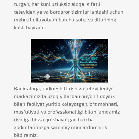
turgan, har kuni uzluksiz aloqa, sifatli
televideniye va barqaror tizimlar ishlashi uchun
mehnat qilayotgan barcha soha vakillarining
kasb bayrami.
Radioaloqa, radioeshittirish va televideniye
markazimizda uzoq yillardan buyon fidoyilik
bilan faoliyat yuritib kelayotgan, o‘z mehnati,
mas’uliyati va professionalligi bilan jamoamiz
rivojiga hissa qo‘shayotgan barcha
xodimlarimizga samimiy minnatdorchilik
bildiramiz.