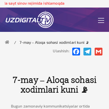
da sayt sinov rejimida ishlamoqda
7-may – Aloqa sohasi xodimlari kuni 📡
Facebook
Telegram
Gma
Ulashish:
7-may – Aloqa sohasi
xodimlari kuni 📡
Bugun zamonaviy kommunikatsiyalar ortida