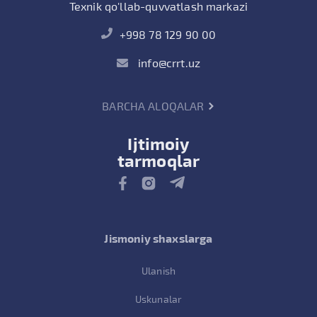
Texnik qo'llab-quvvatlash markazi
+998 78 129 90 00
info@crrt.uz
BARCHA ALOQALAR
Ijtimoiy
tarmoqlar
Jismoniy shaxslarga
Ulanish
Uskunalar