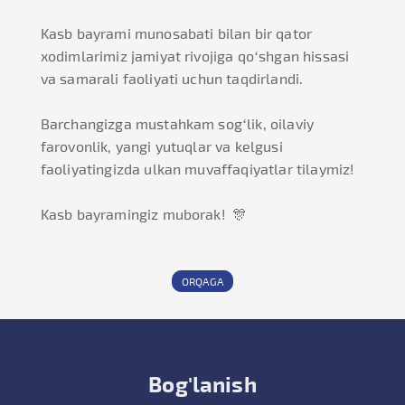
Kasb bayrami munosabati bilan bir qator
xodimlarimiz jamiyat rivojiga qo‘shgan hissasi
va samarali faoliyati uchun taqdirlandi.
Barchangizga mustahkam sog‘lik, oilaviy
farovonlik, yangi yutuqlar va kelgusi
faoliyatingizda ulkan muvaffaqiyatlar tilaymiz!
Kasb bayramingiz muborak! 🎊
ORQAGA
Bog'lanish