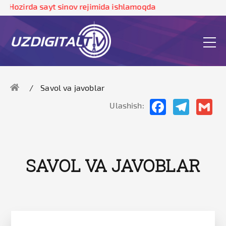
Hozirda sayt sinov rejimida ishlamoqda
Savol va javoblar
Facebook
Telegram
Gma
Ulashish:
SAVOL VA JAVOBLAR