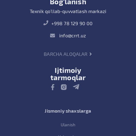
Bog'lanish
Texnik qo'llab-quvvatlash markazi
+998 78 129 90 00
info@crrt.uz
BARCHA ALOQALAR
Ijtimoiy
tarmoqlar
Jismoniy shaxslarga
Ulanish