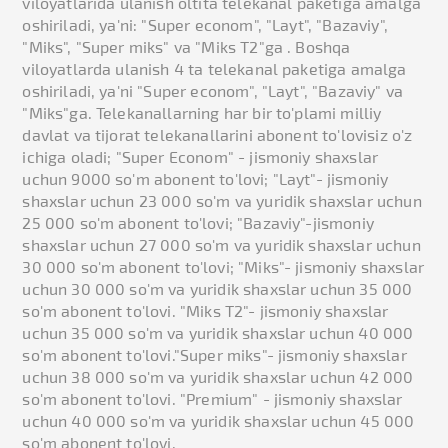
viloyatlarida ulanish oltita telekanal paketiga amalga
oshiriladi, ya'ni: "Super econom", "Layt", "Bazaviy",
"Miks", "Super miks" va "Miks T2"ga . Boshqa
viloyatlarda ulanish 4 ta telekanal paketiga amalga
oshiriladi, ya'ni "Super econom", "Layt", "Bazaviy" va
"Miks"ga. Telekanallarning har bir to'plami milliy
davlat va tijorat telekanallarini abonent to'lovisiz o'z
ichiga oladi; "Super Econom" - jismoniy shaxslar
uchun 9000 so'm abonent to'lovi; "Layt"- jismoniy
shaxslar uchun 23 000 so'm va yuridik shaxslar uchun
25 000 so'm abonent to'lovi; "Bazaviy"-jismoniy
shaxslar uchun 27 000 so'm va yuridik shaxslar uchun
30 000 so'm abonent to'lovi; "Miks"- jismoniy shaxslar
uchun 30 000 so'm va yuridik shaxslar uchun 35 000
so'm abonent to'lovi. "Miks T2"- jismoniy shaxslar
uchun 35 000 so'm va yuridik shaxslar uchun 40 000
so'm abonent to'lovi."Super miks"- jismoniy shaxslar
uchun 38 000 so'm va yuridik shaxslar uchun 42 000
so'm abonent to'lovi. "Premium" - jismoniy shaxslar
uchun 40 000 so'm va yuridik shaxslar uchun 45 000
so'm abonent to'lovi.