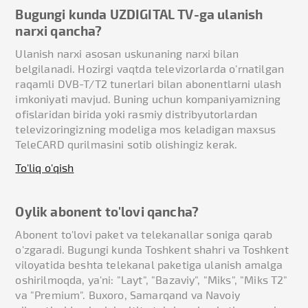
Bugungi kunda UZDIGITAL TV-ga ulanish
narxi qancha?
Ulanish narxi asosan uskunaning narxi bilan
belgilanadi. Hozirgi vaqtda televizorlarda o'rnatilgan
raqamli DVB-T/T2 tunerlari bilan abonentlarni ulash
imkoniyati mavjud. Buning uchun kompaniyamizning
ofislaridan birida yoki rasmiy distribyutorlardan
televizoringizning modeliga mos keladigan maxsus
TeleCARD qurilmasini sotib olishingiz kerak.
To'liq o'qish
Oylik abonent to'lovi qancha?
Abonent to'lovi paket va telekanallar soniga qarab
o'zgaradi. Bugungi kunda Toshkent shahri va Toshkent
viloyatida beshta telekanal paketiga ulanish amalga
oshirilmoqda, ya'ni: "Layt", "Bazaviy", "Miks", "Miks T2"
va "Premium". Buxoro, Samarqand va Navoiy