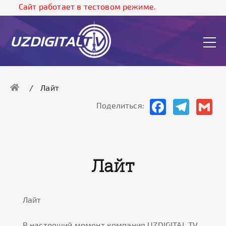
Cайт работает в тестовом режиме.
Лайт
Facebook
Telegram
Gma
Поделиться:
Лайт
Лайт
В настоящий момент компания UZDIGITAL TV