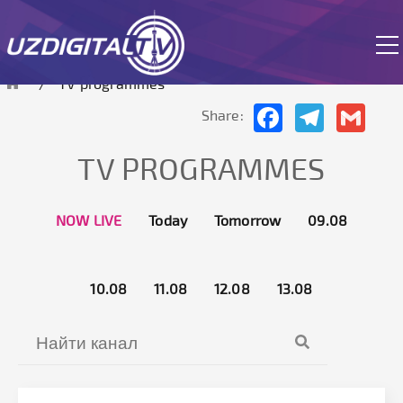
site is currently in test mode.
TV programmes
Facebook
Telegram
Gmai
Share:
TV PROGRAMMES
NOW LIVE
Today
Tomorrow
09.08
10.08
11.08
12.08
13.08