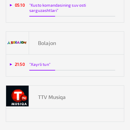
05:10
"Kusto komandasining suv osti
sarguzashtlari"
Bolajon
21:50
"Xayrli tun"
TTV Musiqa