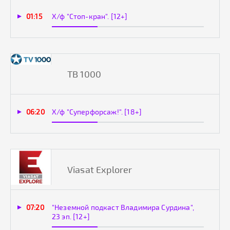
01:15
Х/ф "Стоп-кран". [12+]
ТВ 1000
06:20
Х/ф "Суперфорсаж!". [18+]
Viasat Explorer
07:20
"Неземной подкаст Владимира Сурдина",
23 эп. [12+]