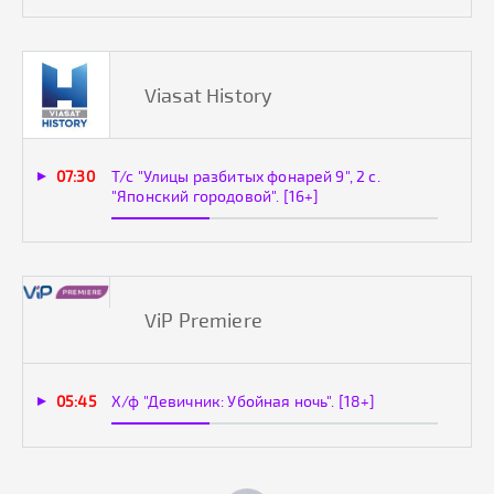
Viasat History
07:30
Т/с "Улицы разбитых фонарей 9", 2 с.
"Японский городовой". [16+]
ViP Premiere
05:45
Х/ф "Девичник: Убойная ночь". [18+]