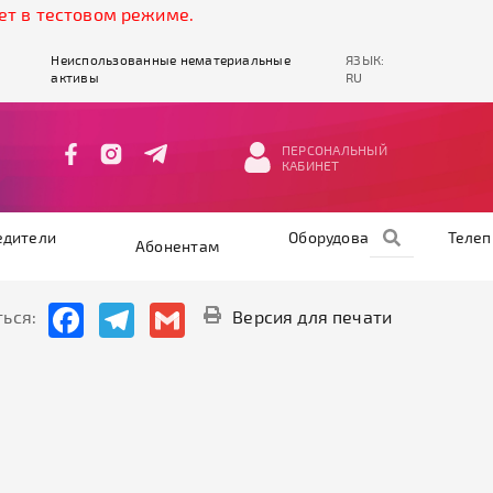
 в тестовом режиме.
Неиспользованные нематериальные
ЯЗЫК:
активы
RU
ПЕРСОНАЛЬНЫЙ
КАБИНЕТ
едители
Оборудование
Теле
Абонентам
Facebook
Telegram
Gmail
ься:
Версия для печати