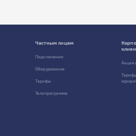
Частным лицам
Корп
клие
Подключение
Акции 
Оборудование
Тарифы
Тарифы
юридич
Телепрограмма