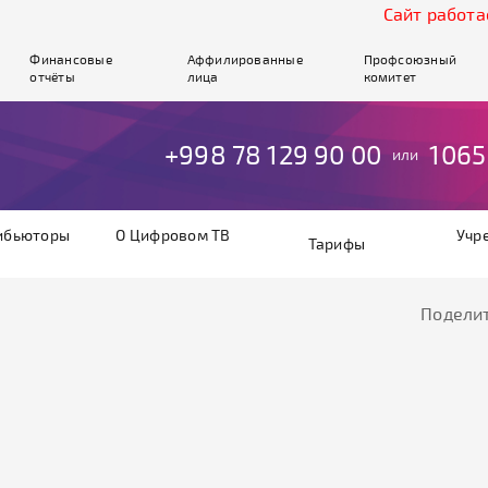
Cайт работает
Финансовые
Аффилированные
Профсоюзный
отчёты
лица
комитет
+998 78 129 90 00
1065
или
ибьюторы
О Цифровом ТВ
Учр
Тарифы
Поделит