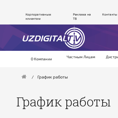
Корпоративным
Реклама на
Контакты
клиентам
ТВ
Частным Лицам
Дистр
О Компании
График работы
График работы