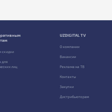
оративным
UZDIGITAL TV
нтам
О компании
и скидки
Вакансии
 для
еских лиц
Реклама на ТВ
Контакты
Закупки
Дистрибьюторам