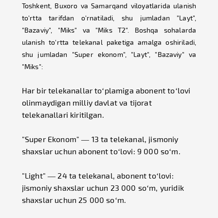
Toshkent, Buxoro va Samarqand viloyatlarida ulanish
to'rtta tarifdan o'rnatiladi, shu jumladan "Layt",
"Bazaviy", "Miks" va "Miks T2". Boshqa sohalarda
ulanish to'rtta telekanal paketiga amalga oshiriladi,
shu jumladan "Super ekonom", "Layt", "Bazaviy" va
"Miks":
Har bir telekanallar to‘plamiga abonent to‘lovi
olinmaydigan milliy davlat va tijorat
telekanallari kiritilgan.
"Super Ekonom" — 13 ta telekanal, jismoniy
shaxslar uchun abonent to‘lovi: 9 000 so‘m.
"Light" — 24 ta telekanal, abonent to‘lovi:
jismoniy shaxslar uchun 23 000 so‘m, yuridik
shaxslar uchun 25 000 so‘m.