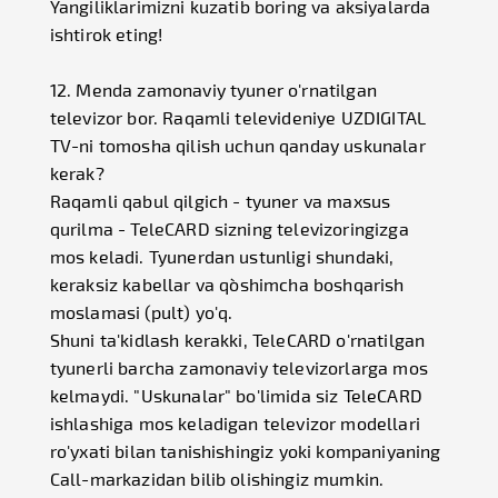
Yangiliklarimizni kuzatib boring va aksiyalarda
ishtirok eting!
12. Menda zamonaviy tyuner o'rnatilgan
televizor bor. Raqamli televideniye UZDIGITAL
TV-ni tomosha qilish uchun qanday uskunalar
kerak?
Raqamli qabul qilgich - tyuner va maxsus
qurilma - TeleCARD sizning televizoringizga
mos keladi. Tyunerdan ustunligi shundaki,
keraksiz kabellar va qo`shimcha boshqarish
moslamasi (pult) yo'q.
Shuni ta'kidlash kerakki, TeleCARD o'rnatilgan
tyunerli barcha zamonaviy televizorlarga mos
kelmaydi. "Uskunalar" bo'limida siz TeleCARD
ishlashiga mos keladigan televizor modellari
ro'yxati bilan tanishishingiz yoki kompaniyaning
Call-markazidan bilib olishingiz mumkin.