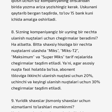
qilish uchun siz kompaniyaning ofislaridan
birida yozma ariza yozishingiz kerak. Uskunani
qaytarib bergan taqdirda, to'lov 15 bank kuni
ichida amalga oshiriladi.
8. Sizning kompaniyangiz bir uyning bir nechta
ulanish nuqtalari uchun chegirmalar beradimi?
Ha albatta. Bitta shaxsiy hisobga bir nechta
nuqtalarni ulashda "Miks", "Miks-T2",
"Maksimum" va "Super Miks" tarif rejalarida
chegirmalar taqdim etiladi. Ya'ni, agar asosiy
nuqta faol holatda bo'lsa, abonent
to`loviga ikkinchi ulanish nuqtasi uchun 20%,
uchinchi va keyingi ulanish nuqtalari uchun 30%
chegirmalar taqdim etiladi.
9. Yuridik shaxslar jismoniy shaxslar uchun
xizmatlarni to'lashlari mumkinmi?