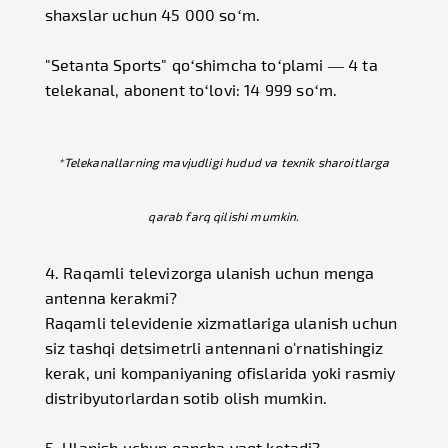
shaxslar uchun 45 000 so‘m.
"Setanta Sports" qo‘shimcha to‘plami — 4 ta
telekanal, abonent to‘lovi: 14 999 so‘m.
*Telekanallarning mavjudligi hudud va texnik sharoitlarga
qarab farq qilishi mumkin.
4. Raqamli televizorga ulanish uchun menga
antenna kerakmi?
Raqamli televidenie xizmatlariga ulanish uchun
siz tashqi detsimetrli antennani o'rnatishingiz
kerak, uni kompaniyaning ofislarida yoki rasmiy
distribyutorlardan sotib olish mumkin.
5. Ulanish uchun qancha vaqt ketadi?