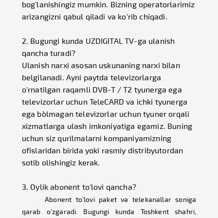
bog'lanishingiz mumkin. Bizning operatorlarimiz
arizangizni qabul qiladi va ko'rib chiqadi.
2. Bugungi kunda UZDIGITAL TV-ga ulanish
qancha turadi?
Ulanish narxi asosan uskunaning narxi bilan
belgilanadi. Ayni paytda televizorlarga
o'rnatilgan raqamli DVB-T / T2 tyunerga ega
televizorlar uchun TeleCARD va ichki tyunerga
ega bo`lmagan televizorlar uchun tyuner orqali
xizmatlarga ulash imkoniyatiga egamiz. Buning
uchun siz qurilmalarni kompaniyamizning
ofislaridan birida yoki rasmiy distribyutordan
sotib olishingiz kerak.
3. Oylik abonent to'lovi qancha?
Abonent to'lovi paket va telekanallar soniga
qarab o'zgaradi. Bugungi kunda Toshkent shahri,