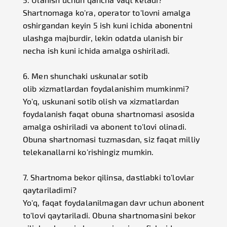
Shartnomaga ko'ra, operator to'lovni amalga
oshirgandan keyin 5 ish kuni ichida abonentni
ulashga majburdir, lekin odatda ulanish bir
necha ish kuni ichida amalga oshiriladi.
6. Men shunchaki uskunalar sotib
olib xizmatlardan foydalanishim mumkinmi?
Yo'q, uskunani sotib olish va xizmatlardan
foydalanish faqat obuna shartnomasi asosida
amalga oshiriladi va abonent to'lovi olinadi.
Obuna shartnomasi tuzmasdan, siz faqat milliy
telekanallarni ko'rishingiz mumkin.
7. Shartnoma bekor qilinsa, dastlabki to'lovlar
qaytariladimi?
Yo'q, faqat foydalanilmagan davr uchun abonent
to'lovi qaytariladi. Obuna shartnomasini bekor