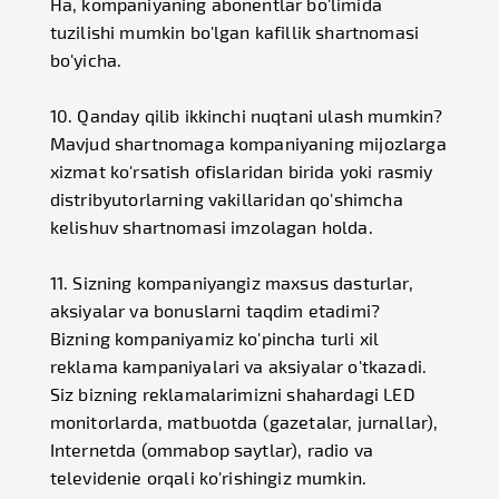
Ha, kompaniyaning abonentlar bo'limida
tuzilishi mumkin bo'lgan kafillik shartnomasi
bo'yicha.
10. Qanday qilib ikkinchi nuqtani ulash mumkin?
Mavjud shartnomaga kompaniyaning mijozlarga
xizmat ko'rsatish ofislaridan birida yoki rasmiy
distribyutorlarning vakillaridan qo'shimcha
kelishuv shartnomasi imzolagan holda.
11. Sizning kompaniyangiz maxsus dasturlar,
aksiyalar va bonuslarni taqdim etadimi?
Bizning kompaniyamiz ko'pincha turli xil
reklama kampaniyalari va aksiyalar o'tkazadi.
Siz bizning reklamalarimizni shahardagi LED
monitorlarda, matbuotda (gazetalar, jurnallar),
Internetda (ommabop saytlar), radio va
televidenie orqali ko'rishingiz mumkin.