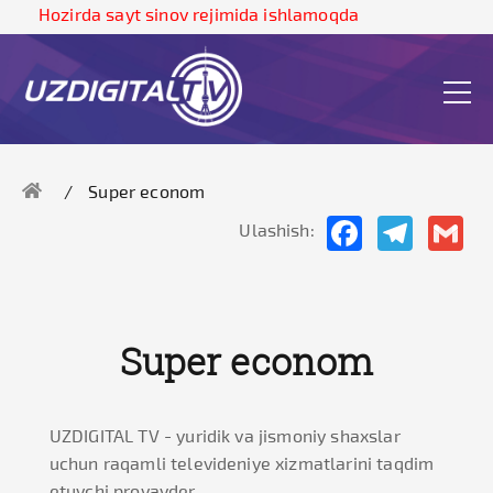
Hozirda sayt sinov rejimida ishlamoqda
Super econom
Facebook
Telegram
Gma
Ulashish:
Super econom
UZDIGITAL TV - yuridik va jismoniy shaxslar
uchun raqamli televideniye xizmatlarini taqdim
etuvchi provayder.