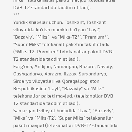
DVB-T2 standartida taqdim etiladi).
***
Yuridik shaxslar uchun: Toshkent, Toshkent
viloyatida ko'rish mumkin bo'lgan "Layt",
"Bazaviy", "Miks" va "Miks-T2*", "Premium*",
"Super Miks" telekanall paketini taklif etadi.
(*Miks-T2, Premium* telekanallar paketi DVB-
T2 standartida taqdim etiladi).
Farg'ona, Andijon, Namangan, Buxoro, Navoiy,
Qashqadaryo, Xorazm, Jizzax, Surxondaryo,
Sirdaryo viloyatlari va Qoraqalpog'iston
Respublikasida "Layt", "Bazaviy" va "Miks"
telekanallar paketi mavjud. (telekanallar DVB-
T2 standartida taqdim etiladi).
Samarqand viloyati hududida "Layt", "Bazaviy",
"Miks" va "Miks-T2", "Super Miks" telekanallar
paketi mavjud (telekanallar DVB-T2 standartida