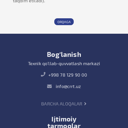
taqdim etiladi).
ORQAGA
Bog'lanish
Texnik qo'llab-quvvatlash markazi
+998 78 129 90 00
info@crrt.uz
BARCHA ALOQALAR
Ijtimoiy
tarmoqlar