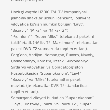
Hozirgi vaqtda UZDIGITAL TV kompaniyasi
jismoniy shaxslar uchun Toshkent, Toshkent
viloyatida ko'rish mumkin bo'lgan "Layt",
"Bazaviy", "Miks" va "Miks-T2*",
"Premium*", "Super Miks" telekanall paketini
taklif etadi. (*Miks-T2, Maksimum* telekanallar
paketi DVB-T2 standartida taqdim etiladi).
Farg'ona, Andijon, Namangan, Buxoro, Navoiy,
Qashqadaryo, Xorazm, Jizzax, Surxondaryo,
Sirdaryo viloyatlari va Qoraqalpog'iston
Respublikasida "Super ekonom", "Layt",
"Bazaviy" va "Miks" telekanallar paketi
mavjud. (telekanallar DVB-T2 standartida
taqdim etiladi).
Samarqand viloyati hududida "Super ekonom",
"Layt", "Bazaviy", "Miks" va "Miks-T2", "Super
Miks" telekanallar paketi mavjud (telekanallar