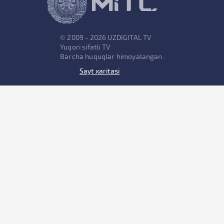
© 2009 - 2026 UZDIGITAL TV
Yuqori sifatli TV
Barcha huquqlar himoyalangan.
Sayt xaritasi