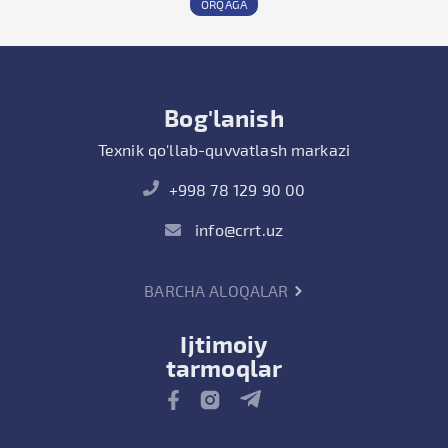
ORQAGA
Bog'lanish
Texnik qo'llab-quvvatlash markazi
+998 78 129 90 00
info@crrt.uz
BARCHA ALOQALAR
Ijtimoiy
tarmoqlar