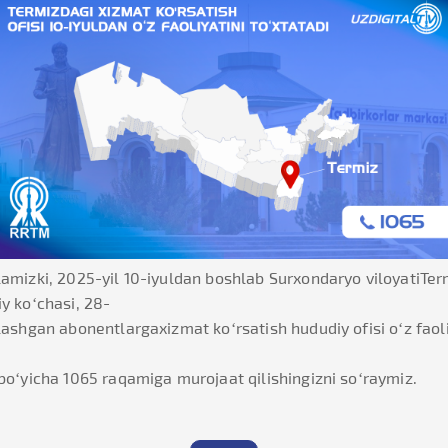
amizki, 2025-yil 10-iyuldan boshlab Surxondaryo viloyatiTerm
y ko‘chasi, 28-
lashgan abonentlargaxizmat koʻrsatish hududiy ofisi oʻz faoliy
bo‘yicha 1065 raqamiga murojaat qilishingizni so‘raymiz.